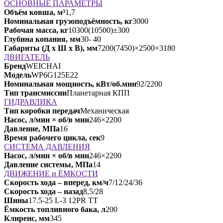
ОСНОВНЫЕ ПАРАМЕТРЫ
Объём ковша, м³
1,7
Номинальная грузоподъёмность, кг
3000
Рабочая масса, кг
10300(10500)±300
Глубина копания, мм
30- 40
Габариты (Д х Ш х В), мм
7200(7450)×2500×3180
ДВИГАТЕЛЬ
Бренд
WEICHAI
Модель
WP6G125E22
Номинальная мощность, кВт/об.мин
92/2200
Тип трансмиссии
Планетарная КПП
ГИДРАВЛИКА
Тип коробки передач
Механическая
Насос, л/мин × об/в мин
246×2200
Давление, МПа
16
Время рабочего цикла, сек
9
СИСТЕМА ДАВЛЕНИЯ
Насос, л/мин × об/в мин
246×2200
Давление системы, МПа
14
ДВИЖЕНИЕ и ЁМКОСТИ
Скорость хода ‒ вперед, км/ч
7/12/24/36
Скорость хода ‒ назад
8,5/28
Шины
17.5-25 L-3 12PR TT
Ёмкость топливного бака, л
200
Клиренс, мм
345