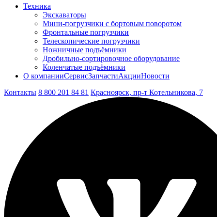
Техника
Экскаваторы
Мини-погрузчики c бортовым поворотом
Фронтальные погрузчики
Телескопические погрузчики
Ножничные подъёмники
Дробильно-сортировочное оборудование
Коленчатые подъёмники
О компании
Сервис
Запчасти
Акции
Новости
Контакты
8 800 201 84 81
Красноярск, пр-т Котельникова, 7