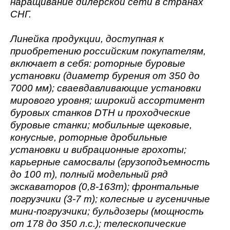
наращивание дилерской сети в странах
СНГ.
Линейка продукции, доступная к
приобретению российским покупателям,
включает в себя: роторные буровые
установки (диаметр бурения от 350 до
7000 мм); сваевдавливающие установки
мирового уровня; широкий ассортимент
буровых станков DTH и проходческие
буровые станки; мобильные щековые,
конусные, роторные дробильные
установки и вибрационные грохоты;
карьерные самосвалы (грузоподъемность
до 100 т), полный модельный ряд
экскаваторов (0,8-163т); фронтальные
погрузчики (3-7 т); колесные и гусеничные
мини-погрузчики; бульдозеры (мощность
от 178 до 350 л.с.); телескопические